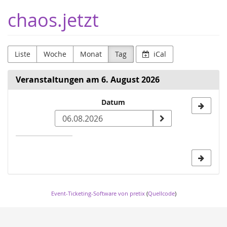
Zum
chaos.jetzt
Haupt-
Inhalt
springen
Liste
Woche
Monat
Tag
iCal
Veranstaltungen am 6. August 2026
Datum
Datum
zur
Anzeige
auswählen
Event-Ticketing-Software von pretix
(
Quellcode
)