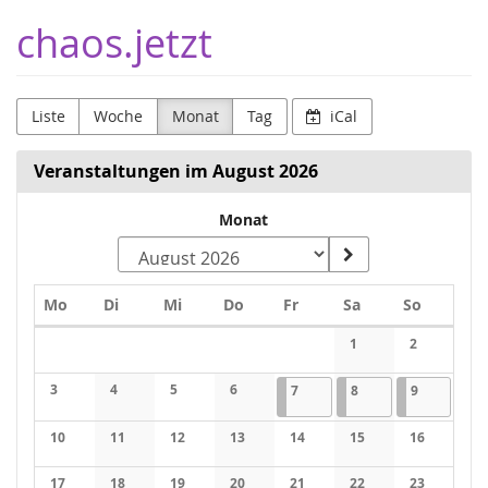
Zum
chaos.jetzt
Haupt-
Inhalt
springen
Liste
Woche
Monat
Tag
iCal
Veranstaltungen im August 2026
Monat
Monat
zur
Anzeige
Montag
Dienstag
Mittwoch
Donnerstag
Freitag
Samstag
Sonntag
Mo
Di
Mi
Do
Fr
Sa
So
auswählen
Kalender
1
2
3
4
5
6
07.08.2026
(3 Veranstaltungen)
08.08.2026
(3 Veranstaltungen)
09.08.2026
(3 Veranst
7
8
9
10
11
12
13
14
15
16
17
18
19
20
21
22
23