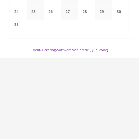
24
25
26
27
28
29
30
31
Event-Ticketing-Software von pretix
(
Quellcode
)