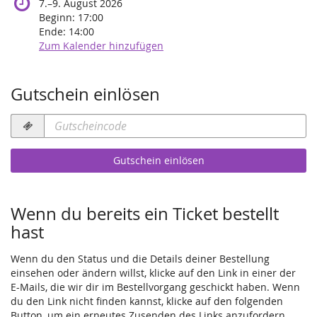
bis
7.
–
9. August 2026
Beginn:
17:00
Ende:
14:00
Zum Kalender hinzufügen
Gutschein einlösen
Gutscheincode
erforderlich
Gutschein einlösen
Wenn du bereits ein Ticket bestellt
hast
Wenn du den Status und die Details deiner Bestellung
einsehen oder ändern willst, klicke auf den Link in einer der
E-Mails, die wir dir im Bestellvorgang geschickt haben. Wenn
du den Link nicht finden kannst, klicke auf den folgenden
Button, um ein erneutes Zusenden des Links anzufordern.