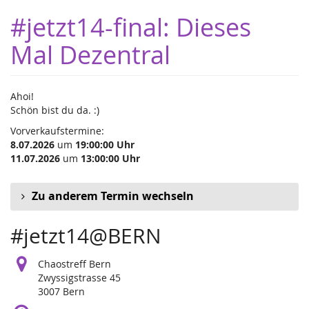
Zum
#jetzt14-final: Dieses
Haupt-
Inhalt
Mal Dezentral
springen
Ahoi!
Schön bist du da. :)
Vorverkaufstermine:
8.07.2026
um
19:00:00 Uhr
11.07.2026
um
13:00:00 Uhr
Zu anderem Termin wechseln
#jetzt14@BERN
Chaostreff Bern
Zwyssigstrasse 45
3007 Bern